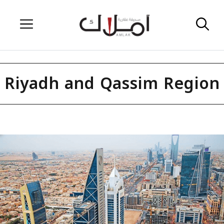
Skip
Menu
to
content
Riyadh and Qassim Region