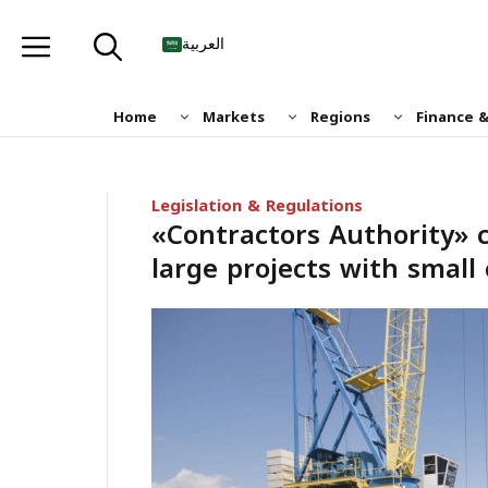
Skip
to
العربية
content
Home
Markets
Regions
Finance 
Legislation & Regulations
«Contractors Authority» c
large projects with smal