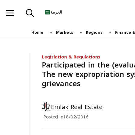
Skip
to
العربية
content
Home
Markets
Regions
Finance 
Legislation & Regulations
Participated in the (evalua
The new expropriation sy
grievances
Emlak Real Estate
Posted in
18/02/2016