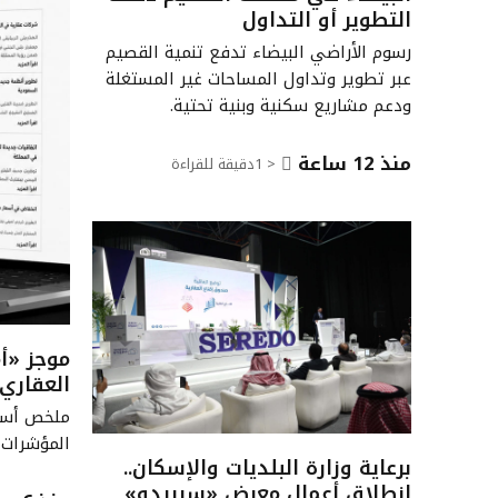
التطوير أو التداول
رسوم الأراضي البيضاء تدفع تنمية القصيم
عبر تطوير وتداول المساحات غير المستغلة
ودعم مشاريع سكنية وبنية تحتية.
منذ 12 ساعة
< 1
دقيقة للقراءة
موجز «أ
العقاري
ملخص أسبو
المؤشرات والف
برعاية وزارة البلديات والإسكان..
انطلاق أعمال معرض «سيريدو»