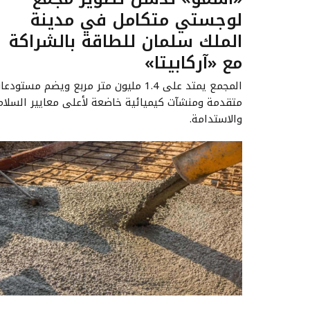
لوجستي متكامل في مدينة
الملك سلمان للطاقة بالشراكة
مع «آركابيتا»
المجمع يمتد على 1.4 مليون متر مربع ويضم مستودع
متقدمة ومنشآت كيميائية خاضعة لأعلى معايير السلام
والاستدامة.