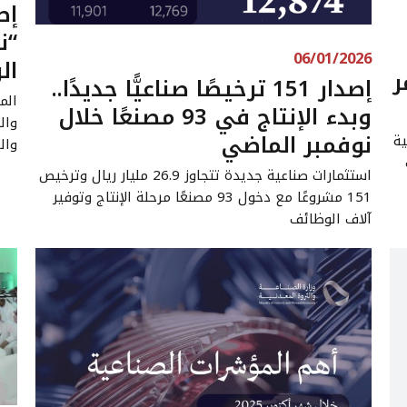
إط
“ن
06/01/2026
ال
ر
إصدار 151 ترخيصًا صناعيًّا جديدًا..
الم
وبدء الإنتاج في 93 مصنعًا خلال
والت
نوفمبر الماضي
ية
والش
استثمارات صناعية جديدة تتجاوز 26.9 مليار ريال وترخيص
151 مشروعًا مع دخول 93 مصنعًا مرحلة الإنتاج وتوفير
آلاف الوظائف