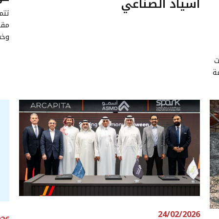
أسياد الصناعي‎
تتم
مقا
وخف
ات
ة
24/02/2026