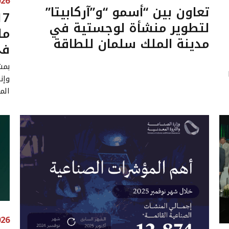
026
تعاون بين “أسمو “و”آركابيتا”
لتطوير منشأة لوجستية في
مل
مدينة الملك سلمان للطاقة
في
وإن
الممل
026