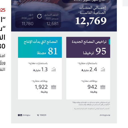
025
“ا
“س
ال
280 ملي
افت
النق