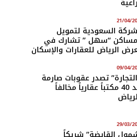
راعية
21/04/2
شركة السعودية لتمويل
مساكن “سهل ” تشارك في
رض الرياض للعقارات والإسكان
09/04/2
التجارة” تصدر عقوبات صارمة
ضد 40 مكتباً عقارياً مخالفاً
لرياض
29/03/2
مول القابضة” شريكاً