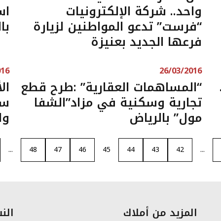
واحد.. شركة الإلكترونيات
اس
“فرست” تدعو المواطنين لزيارة
با
فرعها الجديد بعنيزة
016
26/03/2016
“المساهمات العقارية” :طرح قطع
ال
تجارية وسكنية في مزاد”الشفا
ست
مول” بالرياض
وا
...
48
47
46
45
44
43
42
...
المزيد من أملاك
النش