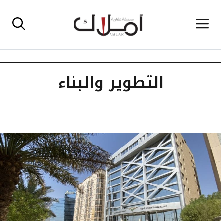
نتقل
القائمة
لى
لمحتوى
التطوير والبناء