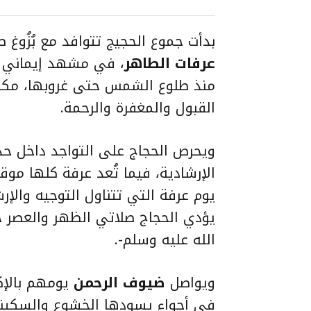
بدأت جموع الحجيج تتوافد مع بُزُوغ 
عرفات الطاهر
، في مشهد إيماني 
منذ طلوع الشمس حتى غروبها، مكثرين
القبول والمغفرة والرحمة.
ويحرص الحجاج على التواجد داخل حدو
الإرشادية، فيما تُعد عرفة كلها مو
يوم عرفة التي تتناول التوجيه والإر
يؤدي الحجاج صلاتي الظهر والعصر جم
الله عليه وسلم-.
ويواصل
ضيوف الرحمن
يومهم بالإكث
في أجواء يسودها الخشوع والسكينة