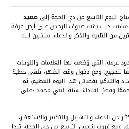
صباح اليوم التاسع من ذي الحجة إلى
صعيد
مهيب حيث يقف ضيوف الرحمن على أرض عرفة
 من التلبية والذكر والدعاء، سائلين الله
د عرفة، التي وُضعت لها العلامات واللوحات
قفًا للحجيج. ومع دخول وقت الظهر، تُلقى خطبة
شاد والتذكير بفضائل هذا اليوم العظيم، ثم
عًا وقصرًا اقتداءً بسنة النبي محمد -صلى
ار من الدعاء والتهليل والتكبير والاستغفار،
. ومع غروب شمس التاسع من ذي الحجة، تبدأ