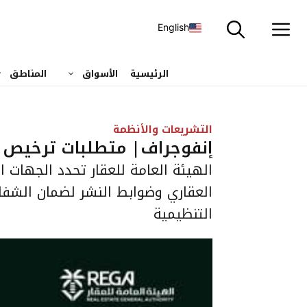
نتقل
لى
English
لمحتوى
الرئيسية
الأسواق
المناطق
التشريعات والأنظمة
إنفوجراف| متطلبات ترخيص ال
الهيئة العامة للعقار تحدد الجهات ا
العقاري وضوابط النشر لضمان الشفافي
التنظيمية