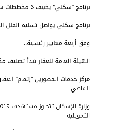
برنامج “سكني” يضيف 6 مخططات سكنية توفر نحو 3028 قطعة أرض مجانية
برنامج سكني يواصل تسليم الفلل ال
وفق أربعة معايير رئيسية..
الهيئة العامة للعقار تبدأ تصنيف م
الماضي
التمويلية