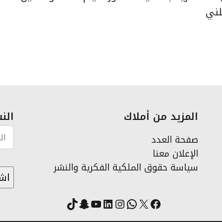
لني
المزيد من أملاك
النش
صفحة العدد
الإعلان معنا
سياسة حقوق الملكية الفكرية والنشر
X
فيسبوك
لينكد إن
واتساب
انستقرام
سناب شات
يوتيوب
تيك توك