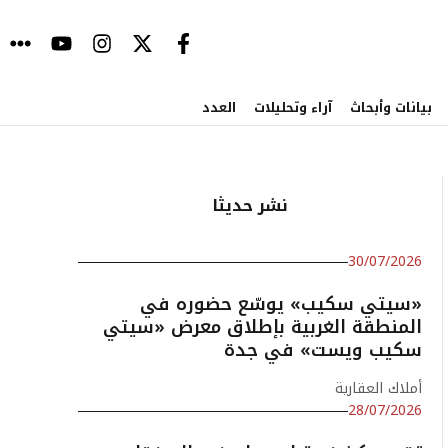
بيانات وأبحاث
آراء وتحليلات
العدد
نشر حديثا
30/07/2026
«سيتي سكيب» يوسّع حضوره في
المنطقة الغربية بإطلاق معرض «سيتي
سكيب ويست» في جدة
أملاك العقارية
28/07/2026