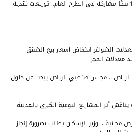
العالم يترقب اكتتاب أرامكو غداً.. و13 بنكًا مشاركة في الطرح العام.. توزيعات نقدية
دلات الشواغر انخفاض أسعار بيع الشقق
د معدلات الحجز
ة الرياض .. مجلس صناعيي الرياض يبحث عن حلول
يناقش أثر المشاريع النوعية الكبرى بالمدينة
في جازان توفّر 49 ألف أرض مجانية .. وزير الإسكان يطالب بضرورة إنجاز