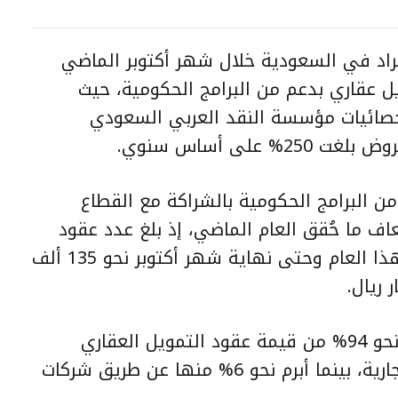
فراد في السعودية خلال شهر أكتوبر الماضي
 حيث بلغت 21 ألف تمويل عقاري بدعم من البرامج الحكومية، حيث
، وأشارت إحصائيات مؤسسة النقد العربي السعودي
على أساس سنوي.
 البرامج الحكومية بالشراكة مع القطاع
اف ما حُقق العام الماضي، إذ بلغ عدد عقود
التمويل السكني للأفراد منذ بداية هذا العام وحتى نهاية شهر أكتوبر نحو 135 ألف
وبحسب تقرير “:ساما”، فقد تم إبرام نحو 94% من قيمة عقود التمويل العقاري
الجديدة للأفراد عن طريق البنوك التجارية، بينما أبرم نحو 6% منها عن طريق شركات