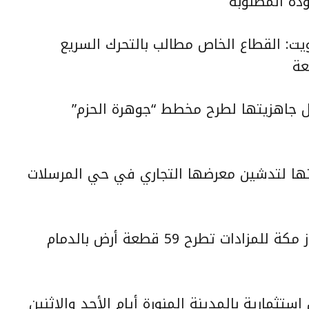
دة المطلوبة
ويت: القطاع الخاص مطالب بالتحرك السريع
عة
ال جاهزيتها لطرح مخطط “جوهرة الحزم”
تها لتدشين معرضها التجاري في حي المرسلات
فرصة للاستثمار والسكن.. شركة كنوز مكة للمزادات تطرح 59 قطعة أرض بالدمام
تثمارية بالمدينة المنورة أيام الأحد والاثنين