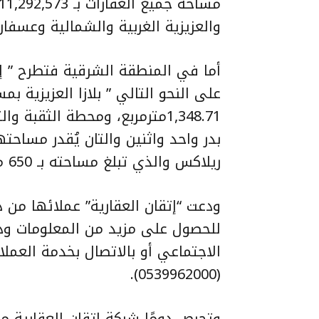
والعزيزية الغربية والشمالية وعسفان
أما في المنطقة الشرقية فتطرح ” إ
ريلاكس والذي تبلغ مساحته بـ 650 متر مربع .
ودعت “إتقان العقارية” عملائها من د
للحصول على مزيد من المعلومات وذل
(0539962000).
وتحرص دومًا شركة إتقان العقارية م