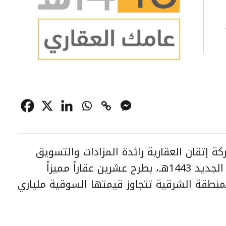
ة إتقان العقارية رائدة المزادات والتسويق
العقاري بالمملكة بدء العام الهجري الجديد 1443هـ، بطرح عشرين عقاراً مميزاً
لمنطقة الشرقية تتجاوز قيمتها السوقية ملياري