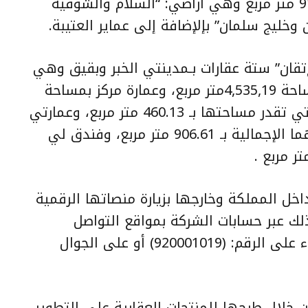
مساحة جميع العقارات بـ 911,292,573 متر مربع وهي أراضي: “السلام والشوقية
 وخليج سلمان” بإلإضافة إلى عماير العتيبة.
تقان” ستة عقارات بـمدينتي الخبر وبقيق وهي
على النحو التالي ” بلازا العزيزية بمساحة 4,535,19متر مربع، وعمارة مركز بمساحة
1,348.71مترمربع، ومحطة الثقبة والتي تقدر مساحتها بـ 460.13 متر مربع، وعمارتي
بدر واحد واثنين والتان يُقدر مساحتهما الإجمالية بـ 906.61 متر مربع، وفندق لي
اخل المملكة وخارجها بزيارة منصاتها الرقمية
ك عبر حسابات الشركة بمواقع التواصل
الاجتماعي أو بالاتصال بخدمة العملاء على الرقم: (920001019) أو على الجوال
ن خلال طرحها للمنتجات العقارية على التطوير