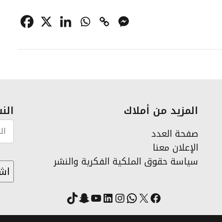
المزيد من أملاك
النش
صفحة العدد
الإعلان معنا
سياسة حقوق الملكية الفكرية والنشر
X
فيسبوك
لينكد إن
واتساب
انستقرام
سناب شات
يوتيوب
تيك توك