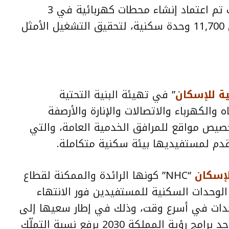
والمجتمعات، حيث تم اعتماد إنشاء محطات كهربائية في 3
مشاريع ضخمة، وذلك لإمداد أكثر من 11,700 وحدة سكنية، لتحقيق التشغيل الأمثل
ة للإسكان
” في تهيئة البنية التحتية
الكهرباء والاتصالات والإنارة والأرصفة
خصيص مواقع للمرافق الخدمية العامة، والتي
تقدم لمستفيديها بيئة سكنية متكاملة.
لإسكان
“NHC” كونها الرائدة والممكنة لقطاع
لوحدات السكنية للمستفيدين فور الانتهاء
حدات في أسرع وقت، وذلك في إطار سعيها إلى
تحقيق مستهدفات برنامج الإسكان أحد برامج رؤية المملكة 2030 برفع نسبة التملّك