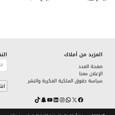
المزيد من أملاك
النش
صفحة العدد
الإعلان معنا
سياسة حقوق الملكية الفكرية والنشر
X
فيسبوك
لينكد إن
واتساب
انستقرام
سناب شات
يوتيوب
تيك توك