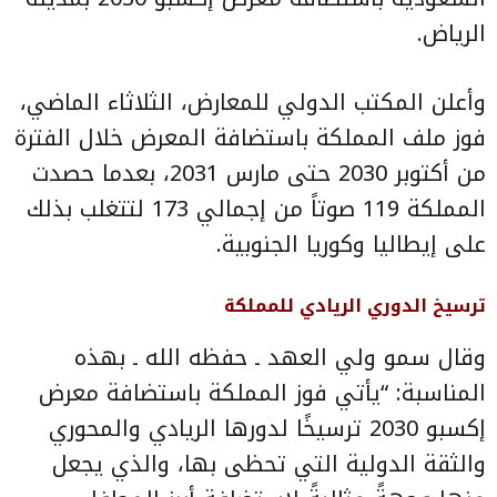
الرياض.
وأعلن المكتب الدولي للمعارض، الثلاثاء الماضي،
فوز ملف المملكة باستضافة المعرض خلال الفترة
من أكتوبر 2030 حتى مارس 2031، بعدما حصدت
المملكة 119 صوتاً من إجمالي 173 لتتغلب بذلك
على إيطاليا وكوريا الجنوبية.
ترسيخ الدوري الريادي للمملكة
وقال سمو ولي العهد ـ حفظه الله ـ بهذه
المناسبة: “يأتي فوز المملكة باستضافة معرض
إكسبو 2030 ترسيخًا لدورها الريادي والمحوري
والثقة الدولية التي تحظى بها، والذي يجعل