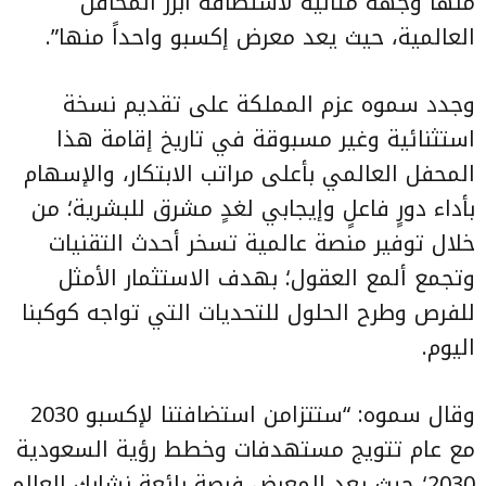
منها وجهةً مثاليةً لاستضافة أبرز المحافل
العالمية، حيث يعد معرض إكسبو واحداً منها”.
وجدد سموه عزم المملكة على تقديم نسخة
استثنائية وغير مسبوقة في تاريخ إقامة هذا
المحفل العالمي بأعلى مراتب الابتكار، والإسهام
بأداء دورٍ فاعلٍ وإيجابي لغدٍ مشرق للبشرية؛ من
خلال توفير منصة عالمية تسخر أحدث التقنيات
وتجمع ألمع العقول؛ بهدف الاستثمار الأمثل
للفرص وطرح الحلول للتحديات التي تواجه كوكبنا
اليوم.
وقال سموه: “ستتزامن استضافتنا لإكسبو 2030
مع عام تتويج مستهدفات وخطط رؤية السعودية
2030؛ حيث يعد المعرض فرصة رائعة نشارك العالم