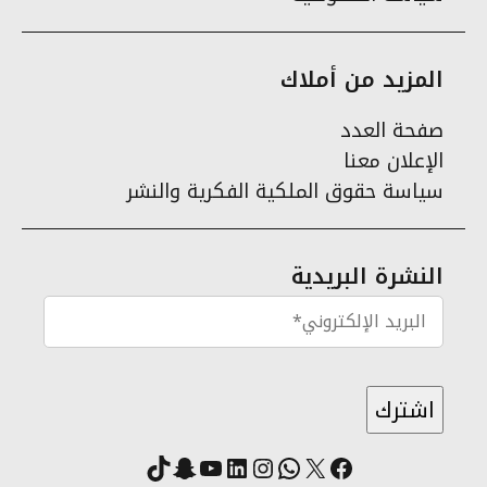
المزيد من أملاك
صفحة العدد
الإعلان معنا
سياسة حقوق الملكية الفكرية والنشر
النشرة البريدية
X
فيسبوك
لينكد إن
واتساب
انستقرام
سناب شات
يوتيوب
تيك توك