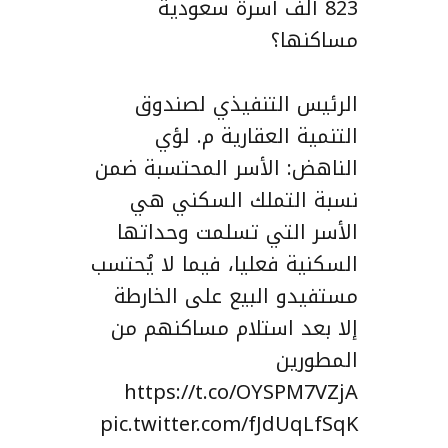
823 ألف أسرة سعودية
مساكنها؟
الرئيس التنفيذي لصندوق
التنمية العقارية م. لؤي
الناهض: الأسر المحتسبة ضمن
نسبة التملك السكني هي
الأسر التي تسلمت وحداتها
السكنية فعليا، فيما لا يُحتسب
مستفيدو البيع على الخارطة
إلا بعد استلام مساكنهم من
المطورين
https://t.co/OYSPM7VZjA
pic.twitter.com/fJdUqLfSqK