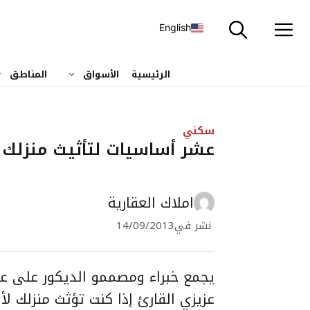
نتقل
لى
English
لمحتوى
الرئيسية
الأسواق
المناطق
سكني
عشر أساسيات لتأثيث منزلك 
املاك العقارية
نشر في
14/09/2013
يجمع خبراء ومصممو الديكور على ع
عزيزي القارئ إذا كنت تؤثث منزلك لأ