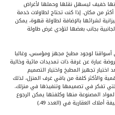
زنها خفيف ليسهل نقلها وحملها لأغراض
كثر من مكان. إذا كنت تحتاج لطاولات خدمة
زانية لشرائها بالإضافة لطاولة قهوة، يمكن
الجانبية بجانب بعضها لتؤدي غرض طاولة
 أسواقنا لوجود مطبخ مجهز ومؤسس، وغالبا
روضة عبارة عن غرفة ذات تمديدات مائية وخالية
اختيار تجهيز المطبخ واختيار التصميم
مية والأكثر كلفة من باقي غرف المنزل، لذلك
التي تفكر في تصميمها وتنفيذها في منزلك.
المواد المصنوعة منها وكلفتها يمكن الرجوع
 أملاك العقارية في (العدد 49.)