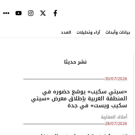
بيانات وأبحاث
آراء وتحليلات
العدد
نشر حديثا
30/07/2026
«سيتي سكيب» يوسّع حضوره في
المنطقة الغربية بإطلاق معرض «سيتي
سكيب ويست» في جدة
أملاك العقارية
28/07/2026