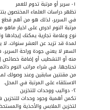
١- سرير أو مرتبة تدوم للعمر
تظهر دراسات العلماء المختصون بتت
في السرير، لذلك هو من أهم قطع الأ
مرتبة النوم احرص على اخيار ماهو م
نوع وعلامة تجارية يمكنك إيجادها 
لمدة قد تزيد عن العشر سنوات. لا يع
السعر لا يعني جودة وراحة السرير، 
منه أو التشطيب أو إضافة خصائص إض
تحتاجها. في شراء مراتب النوم دائما
من مقتنين سابقين وعند وصولك لمحل
الاستلقاء على المرتبة في المحل.
٢- دواليب ووحدات للتخزين
تكمن أهمية وجود وحدات للتخزين في
لتخزين الملابس والأحذية والمستحضر