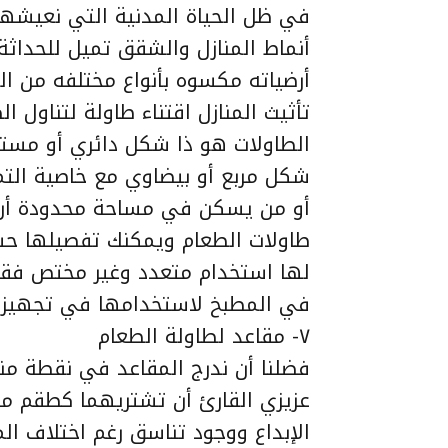
في ظل الحياة المدنية التي نعيشها
أنماط المنازل والشقق تميل للحداثة
أرضياته مكسوه بأنواع مختلفه من ال
تأثيث المنازل اقتناء طاولة لتناول
الطاولات هو ذا شكل دائري أو مستط
شكل مربع أو بيضاوي مع خاصية التم
أو من يسكن في مساحة محدودة أن ي
طاولات الطعام ويمكنك تفصيلها 
لها استخدام متعدد وغير مختص فقط
في المطبخ لاستخدامها في تجهيز 
٧- مقاعد لطاولة الطعام
فضلنا أن ندرج المقاعد في نقطة منف
عزيزي القارئ أن تشتريهما كطقم مط
الإبداع ووجود تناسق رغم اختلاف ال