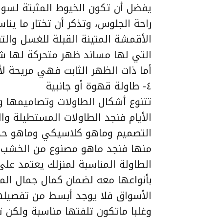
يفضل أن تكون الخيوط المثبتة لس
راحة الجلوس، وتذكر أن تختار ما ينا
الأقمشة المتينة القبلة للغسل والت
التي لها مساند ظهر متحركة لها ش
أما ذات الظهر الثابت فهي مريحة لأ
٤- طاولة قهوة أو جانبية
تتنوع أشكال الطاولات وتصاميمها 
الأيام فنجد الطاولات المستطيلة وال
التصميم وماهو كلاسيكي وماهو حديث
منها فنجد ماهو مصنوع من الخشب وم
الطاولة المناسبة لمنزلك يعتمد على 
بأنواعها معه لضمان كمال جمال المن
الأسواق فلا يوجد أبسط من تفصيلها ع
وغلبا ماتكون تلفتها مناسبة ولكن ت