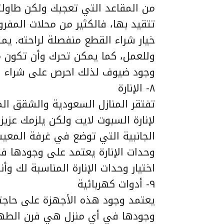
من المقاعد التي تعجبك ولكن طاولته
تتقيد بها، فالكثير من محلات المفر
خيار شراء القطع منفصلة لراحته. ي
وللعمل، كما يمكن تحرك وأن تكون 
وجود ضيوف لذلك احرص على شراء 
٨- الإنارة
تفتقر المنازل السعودية والشقق ال
لإنارة السبوت لايت ولكن يلزمك عزيزي
الجانبية التي توضع في غرفة المعيش
وحدات الإنارة يعتمد على وجودها في
اختيار وحدات الإنارة المناسبة لك وأنو
٩- أدوات كهربائية
يعتمد وجود هذه الأجهزة على حاجت
وجودها في أي منزل هي فرن الطهي 