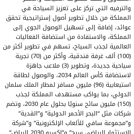
والترفيه التي تركز على تعزيز السياحة في
المملكة من خلال تطوير أصول إستراتيجية تحقق
عوائد، إضافة إلى تسهيل الوصول الجوي إلى
المملكة، والاستفادة من استضافة الفعاليات
العالمية لجذب السياح، تسهم في تطوير أكثر من
(100) ألف غرفة فندقية، وأكثر من (70) تجربة
سياحية جديدة، وتطوير (3) ملاعب جاهزة
لاستضافة كأس العالم 2034، والوصول لطاقة
استيعابية (96) مليون مسافر لمطار الملك سلمان
الدولي، بما يواكب مستهدف المملكة لجذب
(150) مليون سائح سنويًا بحلول عام 2030، وتضم
شركات مثل “البحر الأحمر الدولية” و”القدية”
و”مجموعة سافي للألعاب الإلكترونية” و”شركة
الاستثمار الرياضي سرج” و”إكسبو 2030 الرياض”