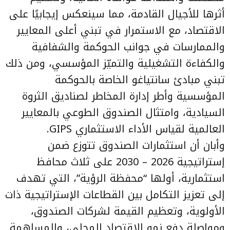
أثرها للأجيال القادمة، مما سينعكس إيجابيًا على
الاقتصاد، مع الاستمرار في تبني أعلى المعايير
والممارسات في جوانب الحوكمة والشفافية
والكفاءة التشغيلية والتميّز المؤسسي، ومن ذلك
تبني مبادئ سانتياغو الخاصة بالحوكمة
المؤسسية وأطر إدارة المخاطر لصناديق الثروة
السيادية، وامتثال الصندوق الطوعي بالمعايير
العالمية لقياس الأداء الاستثماري GIPS.
وأبان أن استثمارات الصندوق تتوزع ضمن
إستراتيجية 2026 – 2030 على ثلاث محافظ
استثمارية، أولها “محفظة الرؤية”، التي تهدف
إلى تعزيز التكامل بين القطاعات الإستراتيجية ذات
الأولوية، وتعظيم القيمة لشركات الصندوق،
ومواصلة دفع نمو الاقتصاد المحلي، والمساهمة