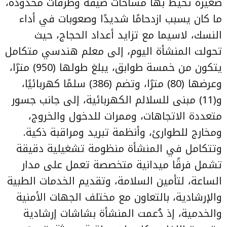
صغيرة تحيط بها مساحات ضيقة وطرقات محدودة،
ما كان يسبب ازدحامًا شديدًا وصعوبات في أداء
النسك، لاسيما مع تزايد أعداد الحجاج، حيث
تحولت المنشأة اليوم، إلى معلم هندسي متكامل
يتكون من خمسة طوابق، يبلغ طولها (950) مترًا،
وعرضها (80) مترًا، وتضم (386) سلمًا كهربائيًا،
و(11) مبنى للسلالم الكهربائية، إلى جانب جسور
متعددة الاتجاهات، وممرات للدخول والخروج،
ومخارج للطوارئ، وأنظمة تبريد ومراقبة ذكية.
وتتكامل في المنشأة منظومة تشغيلية دقيقة
تشمل فرقًا ميدانية متخصصة تعمل على مدار
الساعة، لتأمين السلامة، وتقديم الخدمات الطبية
والإرشادية، بالتعاون مع مختلف الجهات الأمنية
والخدمية، إذ دُعمت المنشأة بشاشات إرشادية