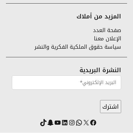
المزيد من أملاك
صفحة العدد
الإعلان معنا
سياسة حقوق الملكية الفكرية والنشر
النشرة البريدية
X
فيسبوك
لينكد إن
واتساب
انستقرام
سناب شات
يوتيوب
تيك توك