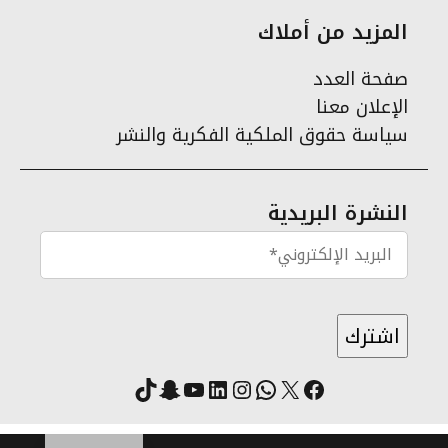
المزيد من أملاك
صفحة العدد
الإعلان معنا
سياسة حقوق الملكية الفكرية والنشر
النشرة البريدية
X
فيسبوك
لينكد إن
واتساب
انستقرام
سناب شات
يوتيوب
تيك توك