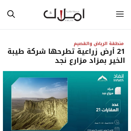
نتقل
القائمة
لى
لمحتوى
منطقة الرياض والقصيم
‎21 أرض زراعية تطرحها شركة طيبة
الخير بمزاد مزارع نجد‎