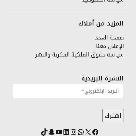
المزيد من أملاك
صفحة العدد
الإعلان معنا
سياسة حقوق الملكية الفكرية والنشر
النشرة البريدية
X
فيسبوك
لينكد إن
واتساب
انستقرام
سناب شات
يوتيوب
تيك توك