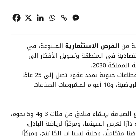
ة من
الفرص الاستثمارية
المتنوعة، في
تصادية في المنطقة وتحويل الأفكار إلى
ملكة 2030.
قطاعات حيوية بمدد عقود تصل إلى 25 عامًا
للمشروعات السياحية والترفيهية والرياضية، و10 أعوام لمشروعات الصناعات
وتتضمن المشروعات المطروحة قطاع الضيافة بإنشاء فنادق من فئات 3 و4 و5 نجوم،
رًا لعرض السينما، ومركزًا لرياضة البادل،
يًا متكاملًا، وحلبة لسيارات الكارتنج، ومركزًا