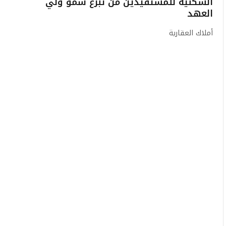
السكنية للمستفيدين من تبرع سمو ولي
العهد
أملاك العقارية