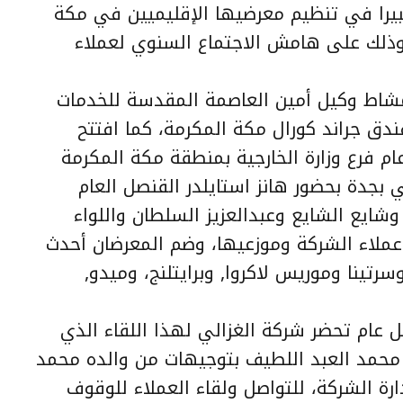
كبيرا في تنظيم معرضيها الإقليميين في مكة
وذلك على هامش الاجتماع السنوي لعملاء
شاط وكيل أمين العاصمة المقدسة للخدمات
ق جراند كورال مكة المكرمة، كما افتتح
م فرع وزارة الخارجية بمنطقة مكة المكرمة
 بجدة بحضور هانز استايلدر القنصل العام
شايع الشايع وعبدالعزيز السلطان واللواء
عملاء الشركة وموزعيها، وضم المعرضان أحدث
سرتينا وموريس لاكروا, وبرايتلنج، وميدو,
عام تحضر شركة الغزالي لهذا اللقاء الذي
محمد العبد اللطيف بتوجيهات من والده محمد
ة الشركة، للتواصل ولقاء العملاء للوقوف