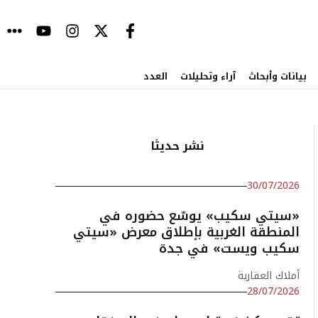
بيانات وأبحاث
آراء وتحليلات
العدد
نشر حديثا
30/07/2026
«سيتي سكيب» يوسّع حضوره في
المنطقة الغربية بإطلاق معرض «سيتي
سكيب ويست» في جدة
أملاك العقارية
28/07/2026