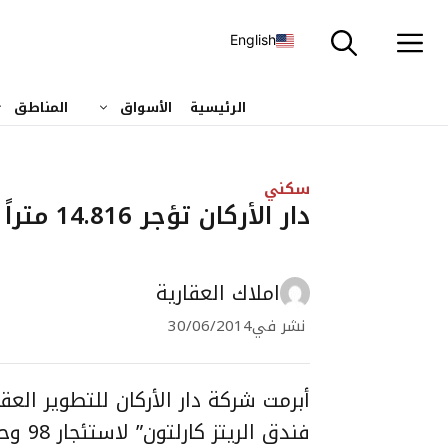
نتقل
لى
English
لمحتوى
الرئيسية
الأسواق
المناطق
سكني
دار الأركان تؤجر 14.816 متراً مربعاً من الشقق السكنية
املاك العقارية
نشر في
30/06/2014
أبرمت شركة دار الأركان للتطوير العق