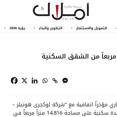
التمويل والاستثمار
التطوير والبناء
رؤية 2030
اري مؤخراً اتفاقية مع “شركة لوكجرى هوتيلز –
فندق الريتز كارلتون” لاستئجار 98 وحدة سكنية على مساحة 14.816 متراً مربعاً في