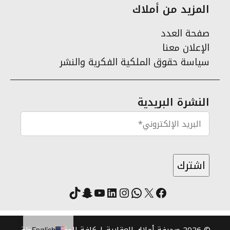
المزيد من أملاك
صفحة العدد
الإعلان معنا
سياسة حقوق الملكية الفكرية والنشر
النشرة البريدية
X
فيسبوك
لينكد إن
واتساب
انستقرام
سناب شات
يوتيوب
تيك توك
English