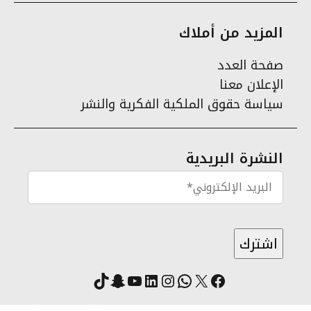
المزيد من أملاك
صفحة العدد
الإعلان معنا
سياسة حقوق الملكية الفكرية والنشر
النشرة البريدية
X
فيسبوك
لينكد إن
واتساب
انستقرام
سناب شات
يوتيوب
تيك توك