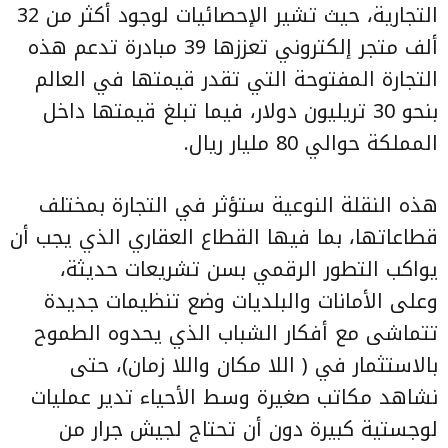
التجارية، حيث تشير الإحصائيات لوجود أكثر من 32
ألف متجر إلكتروني تعززها 39 مبادرة تدعم هذه
التجارة المفتوحة التي تقدر قيمتها في العالم
بنحو 30 تريليون دولار، فيما تبلغ قيمتها داخل
المملكة حوالي 80 مليار ريال.
هذه النقلة النوعية ستؤثر في التجارة بمختلف
قطاعاتها، بما فيها القطاع العقاري الذي يجب أن
يواكب التطور الرقمي بسن تشريعات حديثة،
وعلى الأمانات والبلديات وضع تنظيمات جديدة
تتماشى مع أفكار الشباب الذي يحدوه الطموح
بالاستثمار في ( اللا مكان واللا زمان)، حتى
نشاهد مكاتب صغيرة وسط الأحياء تدير عمليات
لوجستية كبيرة دون أن تحتاج لجيش جرار من