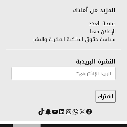
المزيد من أملاك
صفحة العدد
الإعلان معنا
سياسة حقوق الملكية الفكرية والنشر
النشرة البريدية
X
فيسبوك
لينكد إن
واتساب
انستقرام
سناب شات
يوتيوب
تيك توك