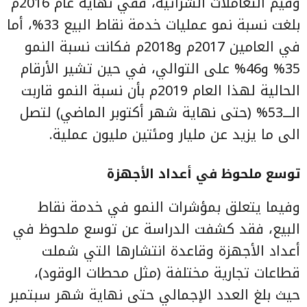
وقيم التعاملات الشرائية، ففي نهاية عام 2016م
بلغت نسبة نمو عمليات خدمة نقاط البيع 33%، أما
في العامين 2017م و2018م فكانت نسبة النمو
35% و46% على التوالي، في حين تشير الأرقام
الحالية لهذا العام 2019م بأن نسبة النمو قاربت
الـــ53% (حتى نهاية شهر أكتوبر الماضي) لتصل
الى ما يزيد عن مليار ومئتين مليون عملية.
توسع ملحوظ في أعداد الأجهزة
وفيما يتعلق بمؤشرات النمو في خدمة نقاط
البيع، فقد كشفت الدراسة عن توسع ملحوظ في
أعداد الأجهزة وقاعدة انتشارها التي شملت
قطاعات تجارية مختلفة (مثل محطات الوقود)،
حيث بلغ العدد الإجمالي حتى نهاية شهر سبتمبر