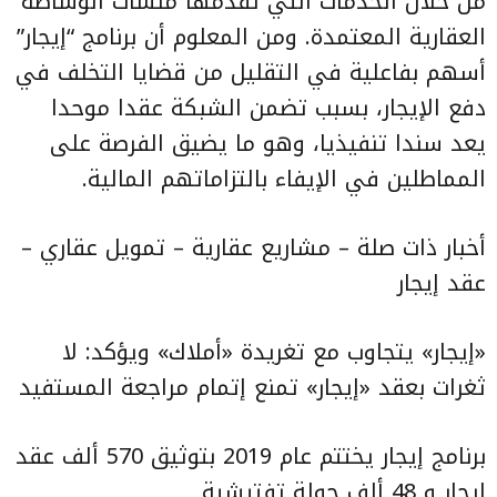
من خلال الخدمات التي تقدمها منشآت الوساطة
العقارية المعتمدة. ومن المعلوم أن برنامج “إيجار”
أسهم بفاعلية في التقليل من قضايا التخلف في
دفع الإيجار، بسبب تضمن الشبكة عقدا موحدا
يعد سندا تنفيذيا، وهو ما يضيق الفرصة على
المماطلين في الإيفاء بالتزاماتهم المالية.
أخبار ذات صلة – مشاريع عقارية – تمويل عقاري –
عقد إيجار
«إيجار» يتجاوب مع تغريدة «أملاك» ويؤكد: لا
ثغرات بعقد «إيجار» تمنع إتمام مراجعة المستفيد
برنامج إيجار يختتم عام 2019 بتوثيق 570 ألف عقد
إيجار و 48 ألف جولة تفتيشية