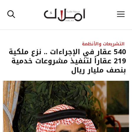
نتقل
القائمة
لى
لمحتوى
التشريعات والأنظمة
540 عقار في الإجراءات .. نزع ملكية
219 عقاراً لتنفيذ مشروعات خدمية
بنصف مليار ريال