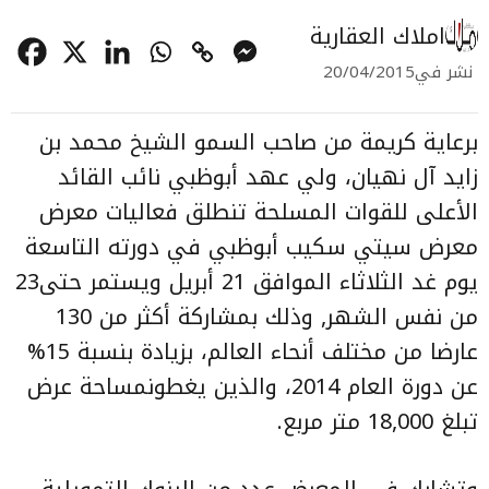
املاك العقارية
نشر في
20/04/2015
برعاية كريمة من صاحب السمو الشيخ محمد بن
زايد آل نهيان، ولي عهد أبوظبي نائب القائد
الأعلى للقوات المسلحة تنطلق فعاليات معرض
معرض سيتي سكيب أبوظبي في دورته التاسعة
يوم غد الثلاثاء الموافق 21 أبريل ويستمر حتى23
من نفس الشهر, وذلك بمشاركة أكثر من 130
عارضا من مختلف أنحاء العالم، بزيادة بنسبة 15%
عن دورة العام 2014، والذين يغطونمساحة عرض
تبلغ 18,000 متر مربع.
وتشارك في المعرض عدد من البنوك التمويلية