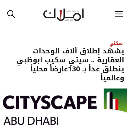
نتقل
القائمة
لى
لمحتوى
سكني
يشهد إطلاق آلاف الوحدات
العقارية .. سيتي سكيب أبوظبي
ينطلق غداً بـ 130عارضاً محلياً
وعالمياً