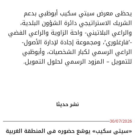
يحظى معرض سيتي سكيب أبوظبي بدعم
الشريك الاستراتيجي دائرة الشؤون البلدية،
والراعي البلاتيني- واحة الزاوية والراعي الفضي
-’فارغلوري‘، ومجموعة إجادة لإدارة الأصول-
الراعي الرسمي لكبار الشخصيات، وأبوظبي
للتمويل – المزود الرسمي لحلول التمويل.
نشر حديثا
30/07/2026
«سيتي سكيب» يوسّع حضوره في المنطقة الغربية