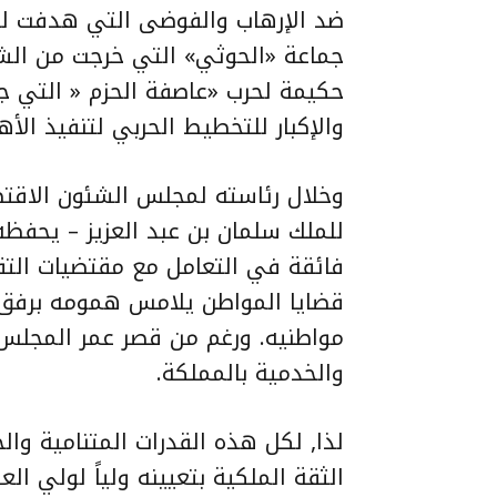
ضد الإرهاب والفوضى التي هدفت لز
جماعة «الحوثي» التي خرجت من الشر
حكيمة لحرب «عاصفة الحزم « التي جع
والإكبار للتخطيط الحربي لتنفيذ ال
وخلال رئاسته لمجلس الشئون الاقتصا
للملك سلمان بن عبد العزيز – يحفظه
فائقة في التعامل مع مقتضيات التقلب
قضايا المواطن يلامس همومه برفق وحن
مواطنيه. ورغم من قصر عمر المجلس إل
والخدمية بالمملكة.
لذا, لكل هذه القدرات المتنامية وال
الثقة الملكية بتعيينه ولياً لولي ال