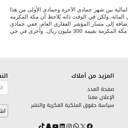
المالية بين شهر جمادى الآخرة وجمادى الأولى من هذا
، وصلت نسبة الانخفاض إلى 51 في المائة، ولكن في الوقت ذاته يُلاحظ أن مكة المكرمة
الإضافة إلى مسار المؤشر العقاري العام، ففي جمادى
الآخرة تمت صفقة في حي المعابدة في مكة المكرمة بقيمة 300 مليون ريال، وأخرى في حي
المزيد من أملاك
النش
صفحة العدد
الإعلان معنا
سياسة حقوق الملكية الفكرية والنشر
X
فيسبوك
لينكد إن
واتساب
انستقرام
سناب شات
يوتيوب
تيك توك