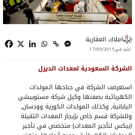
املاك العقارية
نشر في
17/05/2015
الشركة السعودية لمعدات الديزل
استعرضت الشركة في جناحها المولدات
الكهربائية بصفتها وكيل شركة مستوبيشي
اليابانية, وكذلك المولدات الكورية وودسان,
وللشركة قسم خاص بإيجار المعدات الثقيلة
(بيكس لتأجير المعدات) متخصص في تأجير