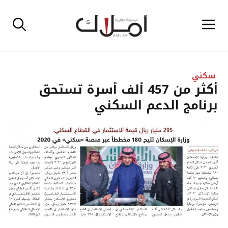
نتقل
القائمة
لى
لمحتوى
سكني
أكثر من 457 ألف أسرة تستحق
برنامج الدعم السكني