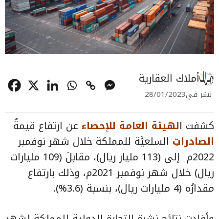
أملاك العقارية
نشر في
28/01/2023
كشفت ا
لهيئة العامة للإحصاء
عن ارتفاع قيمةُ
الصادراتِ
السلعيَّة للمملكة خلال شهر نوفمبر
2022م إلى (113 مليار ريال)، مقابلَ (109 مليارات
ريال) خلال شهر نوفمبر 2021م، وذلك بارتفاع
مقدارُه (4 مليارات ريال)، بنسبة (3.6%).
وأفادت نتائج نشرة التجارة الدولية للمملكة لشهر