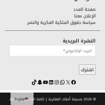
صفحة العدد
الإعلان معنا
سياسة حقوق الملكية الفكرية والنشر
النشرة البريدية
X
فيسبوك
لينكد إن
واتساب
انستقرام
سناب شات
يوتيوب
تيك توك
© 2026 صحيفة أملاك العقارية | كافة الحقوق محفوظة.
English