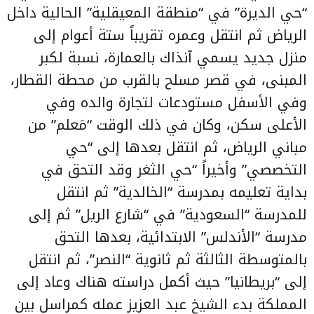
“حي الديرة” في “منطقة المعيقلية” الحالية داخل
الرياض ثم انتقل وعمره تقريباً ستة أعوام إلى
منزل جديد يسمي آنذاك بالعمارة، نسبة لكبر
المبنى، في قصر مسلح بالقرب من محطة القطار،
وفي الأسفل مستودعات لتجارة والده وفي
الأعلى سكن، وكان في ذلك الوقت “مَعلم” من
مباني الرياض، ثم انتقل بعدها إلى “حي
التخصصي” وأخيراً “حي الثغر وقد التحق في
بداية تعليمه بمدرسة “الخالدية” ثم انتقل
للمدرسة “السعودية” في “شارع الريل” ثم إلى
مدرسة “الأندلس” الابتدائية، بعدها التحق
بالمتوسطة الثالثة ثم ثانوية “النصر”، ثم انتقل
إلى “بريطانيا” حيث أكمل دراسته هناك وعاد إلى
المملكة بدء الشيخ عبد العزيز عمله كمراسل بين