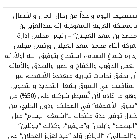
نستضيف اليوم واحداً من رجال المال والأعمال
بالمملكة العربية السعودية إنه عبدالعزيز بن
محمد بن سعد العجلان” – رئيس مجلس إدارة
شركة أبناء محمد سعد العجلان ورئيس مجلس
إدارة شماغ البسام-، استطاع بتوفيق الله أولاً، ثم
العمل الدؤوب والكفاح والصبر والصدق والأمانة
أن يحقق نجاحات تجارية متعددة الأنشطة، عبر
المنافسة في السوق بشعار التجديد والتطوير،
وهو ما قاده لأن تُسيطر شركته على (50%) من
“سوق الأشمغة” في المملكة ودول الخليج، من
خلال توفير عدة منتجات لـ”أشمغة البسام” مثل
“البصمة” و”بلص” و”مايفير”، وكذلك “جونلين”
و”المثالي”، “الرياض وُلد “عبدالعزيز العجلان” في