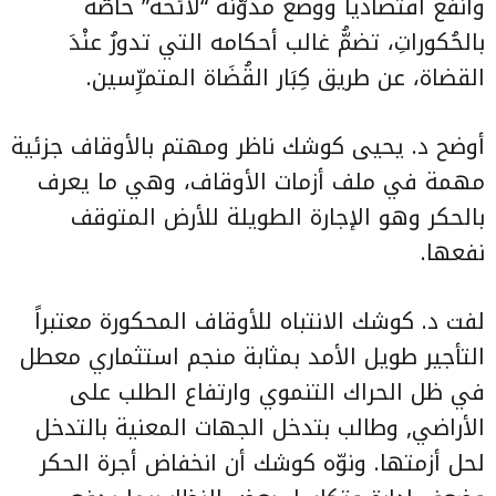
وأنفعُ اقتصادياً ووضعُ مدوَّنة “لائحة” خاصّة
بالحُكوراتِ، تضمُّ غالب أحكامه التي تدورُ عنْدَ
القضاة، عن طريق كِبَار القُضَاة المتمرِّسين.
أوضح د. يحيى كوشك ناظر ومهتم بالأوقاف جزئية
مهمة في ملف أزمات الأوقاف، وهي ما يعرف
بالحكر وهو الإجارة الطويلة للأرض المتوقف
نفعها.
لفت د. كوشك الانتباه للأوقاف المحكورة معتبراً
التأجير طويل الأمد بمثابة منجم استثماري معطل
في ظل الحراك التنموي وارتفاع الطلب على
الأراضي, وطالب بتدخل الجهات المعنية بالتدخل
لحل أزمتها. ونوّه كوشك أن انخفاض أجرة الحكر