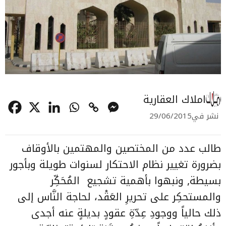
املاك العقارية
نشر في
29/06/2015
طالب عدد من المختصين والمهتمين بالأوقاف
بضرورة تغيير نظام الاحتكار لسنوات طويلة وبأجور
بسيطة, ونبهوا بأهمية تشجيع المُحَكِّر
والمستحكِر على تحريرِ العَقْد، لحاجة النَّاس إلى
ذلك حالياً ووجودِ عِدّةِ عقودٍ بديلةٍ عنه أجدى