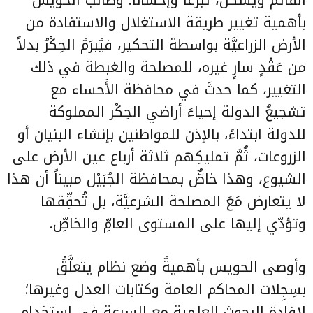
القائم ويسكن، تبرُّعاً وإحساناً. وطالب الحويس
بأهمية تغيير طريقة الاستغلال والاستفادة من
الأرض الزراعيَّة بواسطة التحكير، فيُبرَمُ الحِكْرُ بدلاً
من عَقْدٍ سارٍ غيره، للمصلحة والغبطة في ذلك
التغيير، كما حدثَ في محافظة الأَحساء مع
تشجيعُ الدولة إحياءَ أراضي الحِكْر المملوكة
للدولة ابتداءً، بالإذن للمواطنين بإنشاء البنيان أو
الزروعات، ثُمَّ تمليكِهم ثلاثة أرباع عين الأرض على
الشيوع، وهذا خاصٌّ بمحافظة الجُبَيْل مبيناً أن هذا
لا يتعارض مَعَ المصلحة الشرعيَّة، بل تُحقِّقها
وتؤدّي إليها على المستوى العامِّ والخاصِّ.
وأوصى الحويس بأهميةُ وضع نظام يتعلَّقُ
بسِجِلات المحاكم العامة وكتابات العدل وغيرها؛
لإفادة البحوث العلمية مع السرعة في استخدام