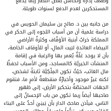
وضعف إدارة وتكاسل بعض النظار ربما يدفع
المستحكرين لعدم الدفع لسنوات طويلة.
من جانبه بين د. صالح بن سليمان الحويس في
دراسة علمية أن من أسباب اللجوء إلى الحكر في
المملكة خرابُ أبنية الأوَقْاف وكثرةُ الأراضي
البيضاء العائدةِ لبَيت المالِ، أو للأوقاف الخاصة،
بأن لا يوجد غلّةٌ يُعمر بها والرغبة في إقامة
المنشآت الخيريَّة كالمساجد، ومن الأسباب لحفظُ
مال الغائب، حَيْثُ تكون المِلْكِيَّة ثابتةً لشخص،
لكنه غيرُ موجود وأخبارُهُ منقطعةٌ لأمرٍ ما، فتقوم
الجهات المختصّةُ بتحكير الأرضِ، إلى ظهور
صاحبها أيضاً ربما تكون من باب الإحسانُ إلى
الناس، فيأذن صاحبُ الدار بأن يَبنِيَ أحدٌ على البناء