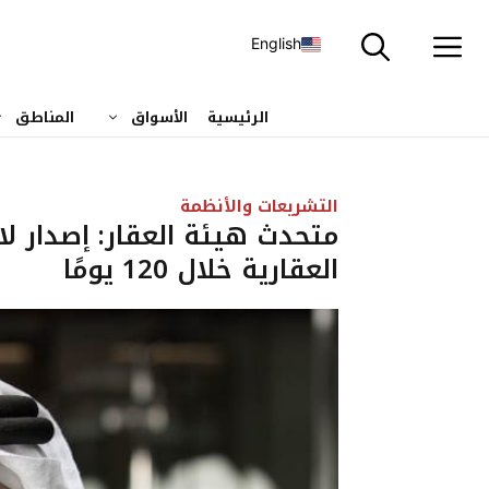
نتقل
لى
English
لمحتوى
الرئيسية
الأسواق
المناطق
التشريعات والأنظمة
متحدث هيئة العقار: إصدار ل
العقارية خلال 120 يومًا