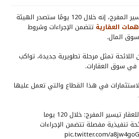
قال متحدث الهيئة العامة للعقار تيسير المفرج، إنه خلال 120 يومًا ستصدر الهيئة
همات العقارية
تتضمن الإجراءات وشروط
سوق المال.
ن اللائحة تمثل مرحلة تطويرية جديدة، تواكب
 في سوق العقارات.
استثمارات في هذا القطاع والتي تعمل عليها
فيديو | متحدث الهيئة العامة للعقار تيسير المفرج: خلال 120 يوما
ئحة تنفيذية مفصلة تتضمن الإجراءات
pic.twitter.com/a8jw4go