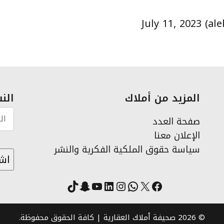
July 11, 2023
المزيد من أملاك
النش
صفحة العدد
الإعلان معنا
سياسة حقوق الملكية الفكرية والنشر
X
فيسبوك
لينكد إن
واتساب
انستقرام
سناب شات
يوتيوب
تيك توك
© 2026 صحيفة أملاك العقارية | كافة الحقوق محفوظة.