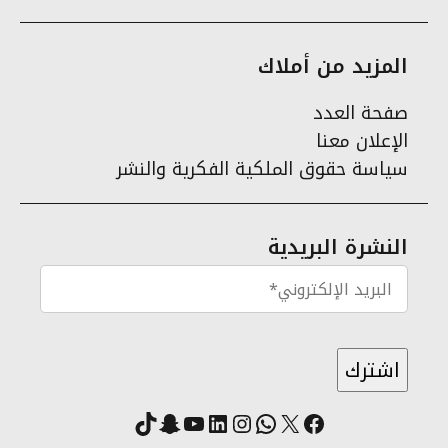
المزيد من أملاك
صفحة العدد
الإعلان معنا
سياسة حقوق الملكية الفكرية والنشر
النشرة البريدية
X
فيسبوك
لينكد إن
واتساب
انستقرام
سناب شات
يوتيوب
تيك توك