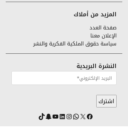
المزيد من أملاك
صفحة العدد
الإعلان معنا
سياسة حقوق الملكية الفكرية والنشر
النشرة البريدية
X
فيسبوك
لينكد إن
واتساب
انستقرام
سناب شات
يوتيوب
تيك توك