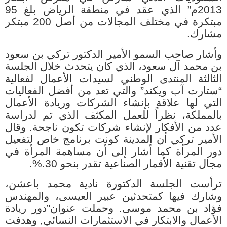
2013م” الذي عقد في منطقة الرياض بلغ 95
مبتكرة في مختلف المجالات من أصل 200 مبتكر
مشارك.
وأشار صاحب السمو الأمير الدكتور تركي بن سعود
بن محمد آل سعود، الذي كان يتحدث خلال الجلسة
الثالثة المنتدى الوطني لسيدات الأعمال لفعالية
“ستارت آب ويكند” والتي تعد من أفضل الفعاليات
التي لها علاقة بإنشاء الشركات وريادة الأعمال
بالمملكة، نظراً للعمل المكثف الذي تم لدراسة
عدد من الأفكار لإنشاء شركات تكون ناجحة
.
وقال
الأمير تركي أن المدينة كونت برنامج خاص لتفعيل
دور المرأة كما أشار إلى أن مساهمة المرأة في
مجال تقنية الأقمار الصناعية تقدر بنحو 30
%.
.
ترأست الجلسة الدكتورة نادية محمد باعشن،
وشارك فيها كمتحدثين عبير العيسى، والمهندس
فؤاد بن محمد موسى
.
وحملت عنوان”دور ريادة
الأعمال والابتكار في الاستثمارات النسائي, وهدفت