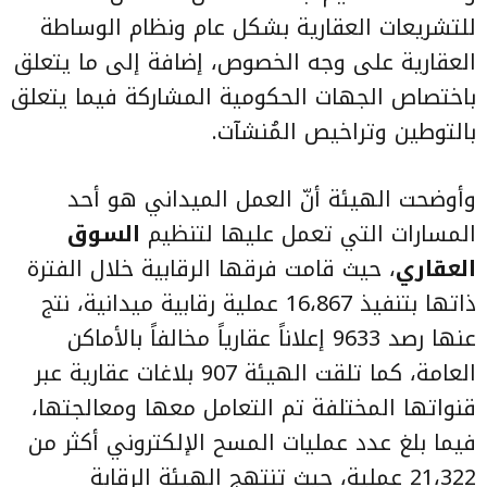
للتشريعات العقارية بشكل عام ونظام الوساطة
العقارية على وجه الخصوص، إضافة إلى ما يتعلق
باختصاص الجهات الحكومية المشاركة فيما يتعلق
بالتوطين وتراخيص المُنشآت.
وأوضحت الهيئة أنّ العمل الميداني هو أحد
المسارات التي تعمل عليها لتنظيم
السوق
العقاري
، حيث قامت فرقها الرقابية خلال الفترة
ذاتها بتنفيذ 16،867 عملية رقابية ميدانية، نتج
عنها رصد 9633 إعلاناً عقارياً مخالفاً بالأماكن
العامة، كما تلقت الهيئة 907 بلاغات عقارية عبر
قنواتها المختلفة تم التعامل معها ومعالجتها،
فيما بلغ عدد عمليات المسح الإلكتروني أكثر من
21،322 عملية، حيث تنتهج الهيئة الرقابة