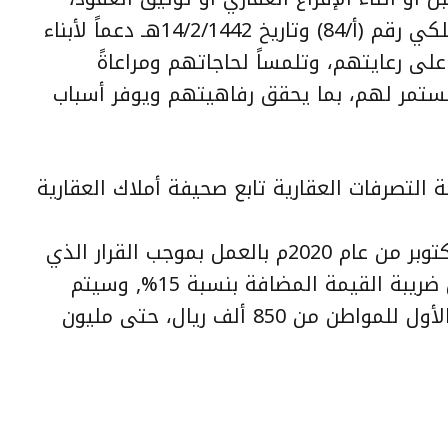
علما بأنه تم فرضها بموجب الأمر الملكي رقم (أ/84) وتاريخ 14/2/1442هـ دعماً لأبناء
على رعايتهم، وتلمساً لحاجاتهم ومراعاةً
تمر لهم، بما يحقق رفاهيتهم ويوفر أسباب
التصرفات العقارية تابع صحيفة أملاك العقارية
تم البدء منذ يوم الأحد الموافق 4 أكتوبر من عام 2020م بالعمل بموجب القرار الذي
كذلك سيعفي المبيعات العقارية من ضريبة القيمة المضافة بنسبة 15%, وسيتم
رفع دعم الدولة عن ضريبة المسكن الأول للمواطن من 850 ألف ريال، حتى مليون