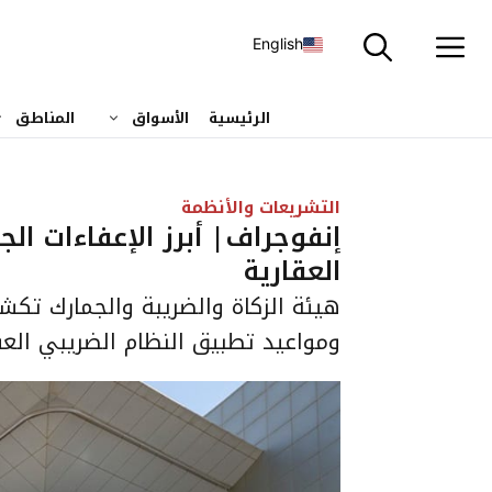
نتقل
لى
English
لمحتوى
الرئيسية
الأسواق
المناطق
التشريعات والأنظمة
إنفوجراف| أبرز الإعفاءات ال
العقارية
هيئة الزكاة والضريبة والجمارك تكش
ومواعيد تطبيق النظام الضريبي العق