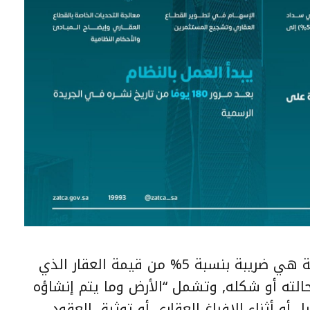
يشار إلى أن ضريبة التصرفات العقارية هي ضريبة بنسبة 5% من قيمة العقار الذي
حالته أو شكله, وتشمل “الأرض وما يتم إنشاؤه
 أو أثناء الإفراغ العقاري أو توثيق العقود،