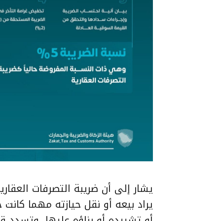
يراد بيعه أو نقل حيازته مهما كانت 
أو تشييده أو بناؤه عليها، وتسدد قبل