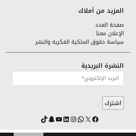
المزيد من أملاك
صفحة العدد
الإعلان معنا
سياسة حقوق الملكية الفكرية والنشر
النشرة البريدية
X
فيسبوك
لينكد إن
واتساب
انستقرام
سناب شات
يوتيوب
تيك توك