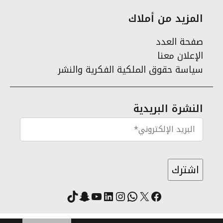
المزيد من أملاك
صفحة العدد
الإعلان معنا
سياسة حقوق الملكية الفكرية والنشر
النشرة البريدية
X
فيسبوك
لينكد إن
واتساب
انستقرام
سناب شات
يوتيوب
تيك توك