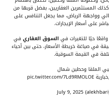
رياض، وخصوصًا الملقا وحطين، تحظى باهتمام
ذلك المستثمرين العقاريين، بفضل قربها من
مالي وواجهة الرياض، مما يجعل التنافس على
اشر على أسعار الإيجارات.
واقعًا حيًا للتغيرات في
السوق العقاري
في
قيقة في صياغة خريطة الأسعار، حتى بين أحياء
تلفة في القيمة السوقية.
حيي الملقا وحطين شمال
خبارية
pic.twitter.com/7Ld9RMOLOE
July 9, 2025