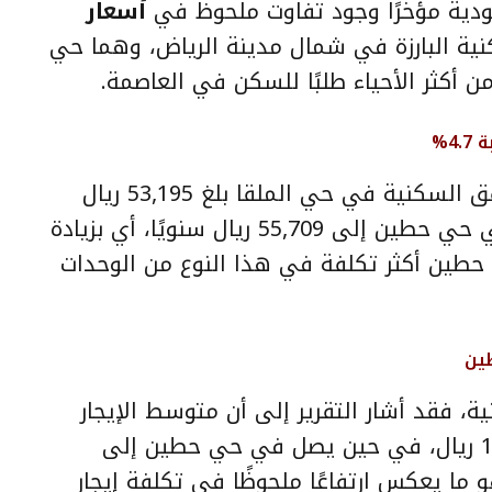
سعودية مؤخرًا وجود تفاوت ملحوظ في
أسعار
كنية البارزة في شمال مدينة الرياض، وهما حي
ن أكثر الأحياء طلبًا للسكن في العاصمة.
4%
وأوضح التقرير أن متوسط إيجار الشقق السكنية في حي الملقا بلغ 53,195 ريال
سنويًا، بينما وصل متوسط الإيجار في حي حطين إلى 55,709 ريال سنويًا، أي بزيادة
 يجعل حطين أكثر تكلفة في هذا النوع من الوحدات
ية، فقد أشار التقرير إلى أن متوسط الإيجار
السنوي في حي الملقا يبلغ 172,980 ريال، في حين يصل في حي حطين إلى
ال، بفارق يفوق 10%، وهو ما يعكس ارتفاعًا ملحوظًا في تكلفة إيجار