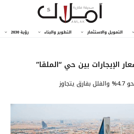
التمويل والاستثمار
التطوير والبناء
رؤية 2030
ار الإيجارات بين حي “الملقا”
حطين أغلى: إيجارات الشقق أعلى بنحو 4.7% والفلل بفارق يتجاوز