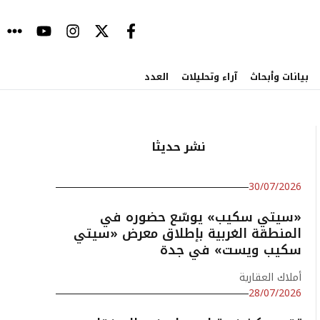
بيانات وأبحاث
آراء وتحليلات
العدد
نشر حديثا
30/07/2026
«سيتي سكيب» يوسّع حضوره في
المنطقة الغربية بإطلاق معرض «سيتي
سكيب ويست» في جدة
أملاك العقارية
28/07/2026