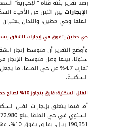
رصد تقرير بثته قناة “الإخبارية” ال
الإيجارات
بين اثنين من الأحياء الس
الملقا وحي حطين، واللذان يعتبران م
حي حطين يتفوق في إيجارات الشقق بنسبة .7
تقارب 4.7% عن حي الملقا، ما
السكنية.
الفلل السكنية: فارق يتجاوز 10% لصالح حطين
أما فيما يتعلق بإيجارات الفلل السكن
190,351 ري