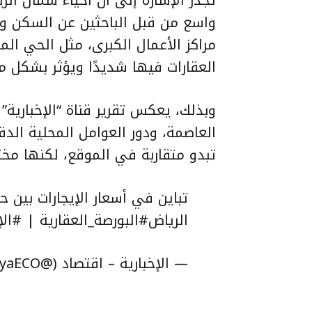
تجدر الإشارة إلى أن أحياء شمال ال
واسع من قبل الباحثين عن السكن وك
مراكز الأعمال الكبرى، مثل الحي ال
العقارات فيها شديدًا ويؤثر بشكل مب
وبذلك، يعكس تقرير قناة “الإخبارية” 
العاصمة، ودور العوامل المحلية الد
تبدو متقاربة في الموقع، لكنها مخ
تباين في أسعار الإيجارات بين 
الرياض
#البورصة_العقارية
|
#الإ
— الإخبارية – اقتصاد (@alekhbariyaECO)