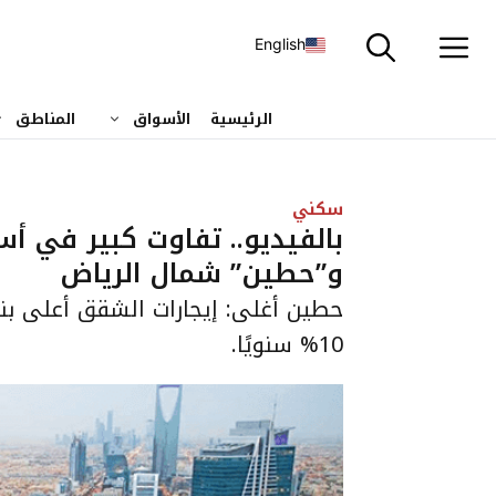
نتقل
لى
English
لمحتوى
الرئيسية
الأسواق
المناطق
سكني
بالفيديو.. تفاوت كبير في أسع
و”حطين” شمال الرياض
10% سنويًا.