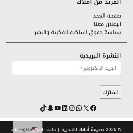
المزيد من أملاك
صفحة العدد
الإعلان معنا
سياسة حقوق الملكية الفكرية والنشر
النشرة البريدية
X
فيسبوك
لينكد إن
واتساب
انستقرام
سناب شات
يوتيوب
تيك توك
© 2026 صحيفة أملاك العقارية | كافة الحقوق محفوظة.
English