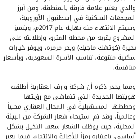
والذي يعتبر علامة فارقة بالمنطقة، ومن أبرز
المجمعات السكنية في إسطنبول الأوروبية،
وسيتم الانتهاء منه نهاية عام 2017م، ويتميز
المشروع بقربه من محطة المترو، وإطلالته على
بحيرة (كوتشك ماجيك) وبحر مرمره، ويوفر خيارات
سكنية متنوعة، تناسب الأسرة السعودية، وبأسعار
منافسة.
ومما يجدر ذكره أن شركة وارف العقارية أطلقت
هويتها الجديدة التي تتماشى مع رؤيتها
وخططها المستقبلية في المجال العقاري محلياً
وعالمياً، وقد تم استيحاء شعار الشركة من البيئة
المحلية، حيث يوظف ﺍﻟﺸﻌﺎﺭ سعف النخيل بشكل
أساسي، باعتباره رمزاً للأصالة والانتماء، فيما يعبر