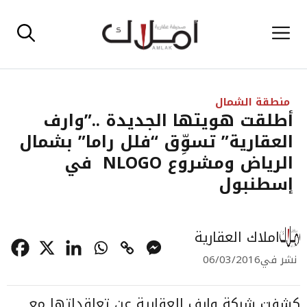
نتقل
القائمة
لى
لمحتوى
منطقة الشمال
أطلقت هويتها الجديدة ..”وارف
العقارية” تسوِّق “فلل راما” بشمال
الرياض ومشروع NLOGO في
إسطنبول
املاك العقارية
نشر في
06/03/2016
كشفت شركة وارف العقارية عن تعاقداتها مع