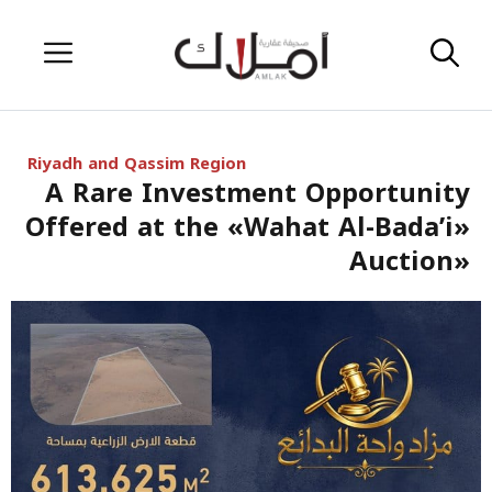
Skip
Menu
to
content
Riyadh and Qassim Region
A Rare Investment Opportunity
Offered at the «Wahat Al-Bada’i»
Auction»